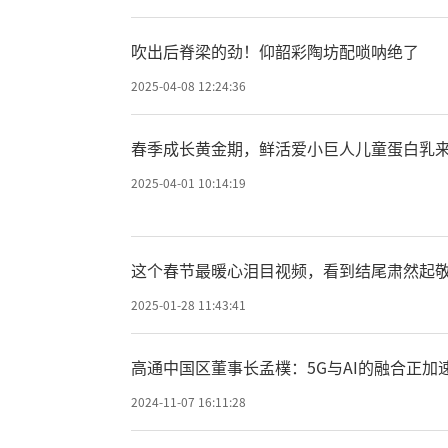
仅限100个名额
吹出后脊梁的劲！仰韶彩陶坊配唢呐绝了
2025-04-08 12:24:36
本次腾讯云61
春季成长黄金期，鲜活爱小巨人儿童蛋白乳
那款令人惊叹的9.
2025-04-01 10:14:19
需9.9元，你就能获
量服务器，使用时
这个春节最暖心泪目视频，看到结尾肃然起
2025-01-28 11:43:41
到了惊人的0.15
高通中国区董事长孟樸：5G与AI的融合正加
服务市场中可谓是绝
2024-11-07 16:11:28