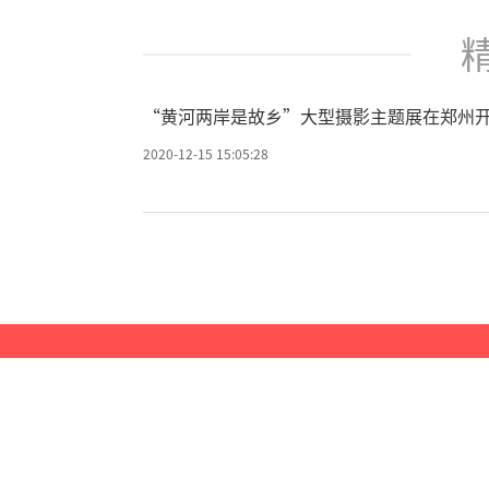
特别提醒：本次
25年6月的短期回
“黄河两岸是故乡”大型摄影主题展在郑州
的企业新用户才能享
2020-12-15 15:05:28
个！先到先得，抢完
对于中小型企
者来说，这样的价
经济环境不佳的当
能成为企业生存的